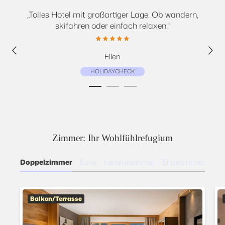
einer
„Tolles Hotel mit großartiger Lage. Ob wandern,
„L
skifahren oder einfach relaxen.“
Fr
Ellen
HOLIDAYCHECK
Zimmer: Ihr Wohlfühlrefugium
Doppelzimmer
Suite
Familienzimmer
Einzelzimmer
Balkon/Terrasse