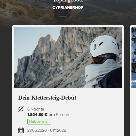
CYPRIANERHOF
Dein Klettersteig-Debüt
6 Nächte
1.804,50 €
pro Person
Halbpension
23.05.2026 - 01.11.2026